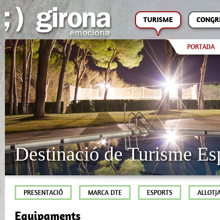
TURISME
CONGR
PORTADA
Destinació de Turisme Es
PRESENTACIÓ
MARCA DTE
ESPORTS
ALLOTJ
Equipaments