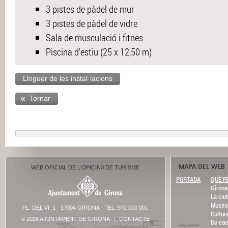
3 pistes de pàdel de mur
3 pistes de pàdel de vidre
Sala de musculació i fitnes
Piscina d'estiu (25 x 12,50 m)
Lloguer de les instal·lacions
Tornar
MAPA DEL WEB
WEB OFICIAL DE L'OFICINA DE TURISME
PORTADA
QUÈ F
Girona 
La ciut
Museu
PL. DEL VI, 1 - 17004 GIRONA - TEL. 972 010 001
Cultur
© 2026 AJUNTAMENT DE GIRONA
|
CONTACTE
De com