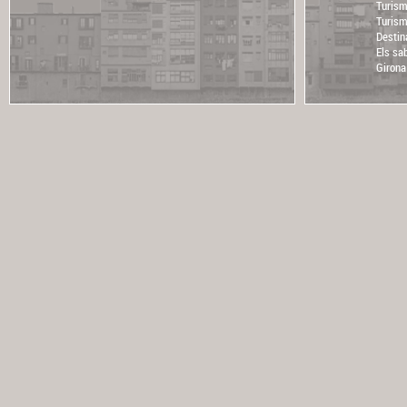
Turism
Turism
Destin
Els sa
Girona 