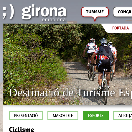
TURISME
CONGR
PORTADA
Destinació de Turisme Es
PRESENTACIÓ
MARCA DTE
ESPORTS
ALLOTJ
Ciclisme