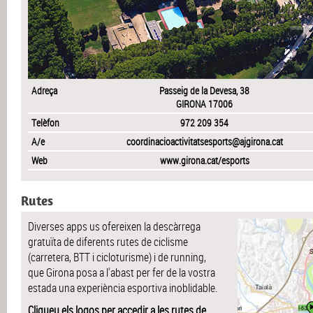
Adreça
Passeig de la Devesa, 38
GIRONA 17006
Telèfon
972 209 354
A/e
coordinacioactivitatsesports@ajgirona.cat
Web
www.girona.cat/esports
Rutes
Diverses apps us ofereixen la descàrrega
gratuïta de diferents rutes de ciclisme
(carretera, BTT i cicloturisme) i de running,
que Girona posa a l'abast per fer de la vostra
estada una experiència esportiva inoblidable.
Cliqueu els logos per accedir a les rutes de