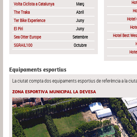
Hot
Volta Ciclista a Catalunya
Març
Ho
The Traka
Abril
Hotel 
Ter Bike Experience
Juny
Hote
El Piri
Juny
Hotel Best Wes
Sea Otter Europe
Setembre
H
SGRAIL100
Octubre
Hote
Equipaments esportius
La ciutat compta dos equipaments esportius de referència a la ciuta
ZONA ESPORTIVA MUNICIPAL LA DEVESA