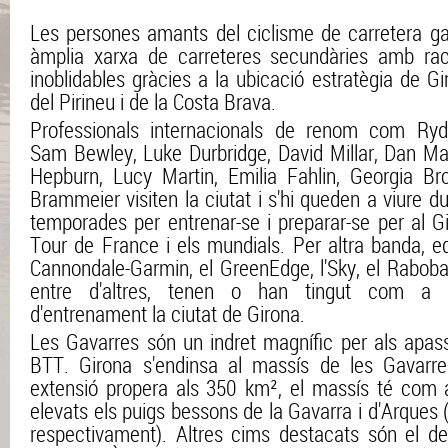
Les persones amants del ciclisme de carretera ga
àmplia xarxa de carreteres secundàries amb rac
inoblidables gràcies a la ubicació estratègia de Gi
del Pirineu i de la Costa Brava.
Professionals internacionals de renom com Ryd
Sam Bewley, Luke Durbridge, David Millar, Dan Mar
Hepburn, Lucy Martin, Emilia Fahlin, Georgia Bro
Brammeier visiten la ciutat i s'hi queden a viure du
temporades per entrenar-se i preparar-se per al Giro
Tour de France i els mundials. Per altra banda, e
Cannondale-Garmin, el GreenEdge, l'Sky, el Rabob
entre d'altres, tenen o han tingut com a
d'entrenament la ciutat de Girona.
Les Gavarres són un indret magnífic per als apass
BTT. Girona s'endinsa al massís de les Gavarr
extensió propera als 350 km², el massís té com
elevats els puigs bessons de la Gavarra i d'Arques 
respectivament). Altres cims destacats són el d