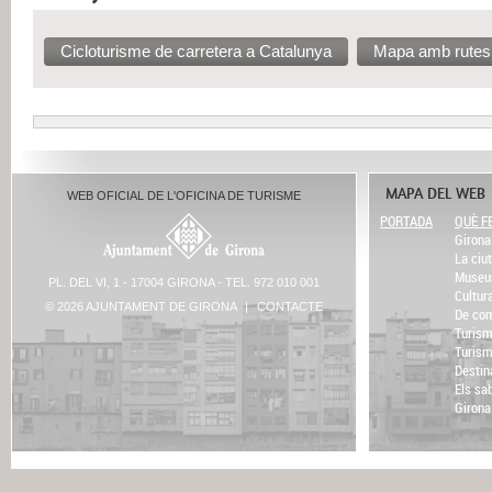
Cicloturisme de carretera a Catalunya
Mapa amb rutes 
MAPA DEL WEB
WEB OFICIAL DE L'OFICINA DE TURISME
PORTADA
QUÈ F
Girona 
La ciut
Museu
PL. DEL VI, 1 - 17004 GIRONA - TEL. 972 010 001
Cultur
© 2026 AJUNTAMENT DE GIRONA
|
CONTACTE
De com
Turism
Turism
Destin
Els sa
Girona 