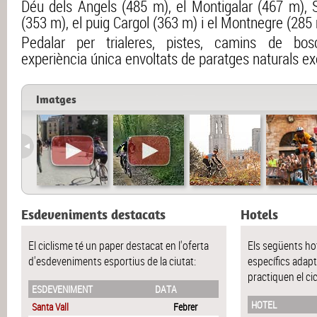
Déu dels Àngels (485 m), el Montigalar (467 m), S
(353 m), el puig Cargol (363 m) i el Montnegre (285
Pedalar per trialeres, pistes, camins de bos
experiència única envoltats de paratges naturals ex
Imatges
Esdeveniments destacats
Hotels
El ciclisme té un paper destacat en l'oferta
Els següents hot
d'esdeveniments esportius de la ciutat:
específics adapt
practiquen el cic
ESDEVENIMENT
DATA
HOTEL
Santa Vall
Febrer