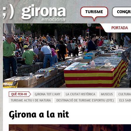
TURISME
CONGR
PORTADA
QUÈ FER-HI
GIRONA TOT L'ANY
LA CIUTAT HISTÒRICA
MUSEUS
CULTURA
TURISME ACTIU I DE NATURA
DESTINACIÓ DE TURISME ESPORTIU (DTE)
ELS SAB
Girona a la nit