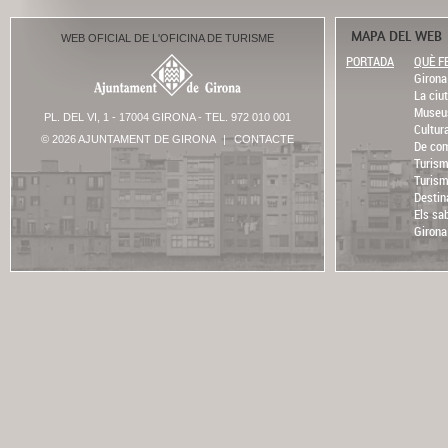
MAPA DEL WEB
WEB OFICIAL DE L'OFICINA DE TURISME
PORTADA
QUÈ F
Girona 
La ciut
Museu
PL. DEL VI, 1 - 17004 GIRONA - TEL. 972 010 001
Cultur
© 2026 AJUNTAMENT DE GIRONA
|
CONTACTE
De com
Turism
Turism
Destin
Els sa
Girona 