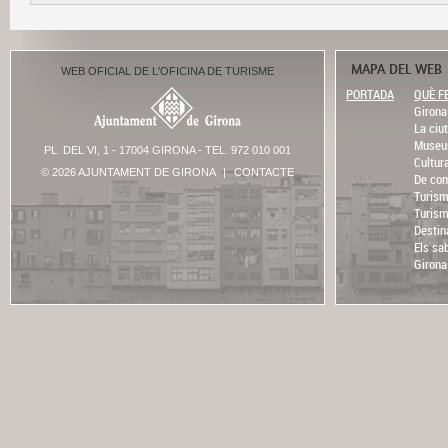
MAPA DEL WEB
WEB OFICIAL DE L'OFICINA DE TURISME
PORTADA
QUÈ F
Girona 
La ciut
Museu
PL. DEL VI, 1 - 17004 GIRONA - TEL. 972 010 001
Cultur
© 2026 AJUNTAMENT DE GIRONA
|
CONTACTE
De com
Turism
Turism
Destin
Els sa
Girona 