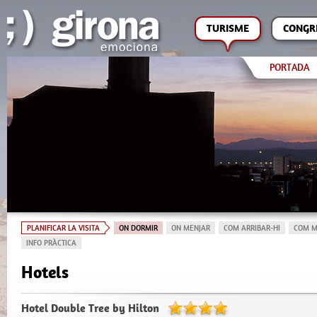
TURISME
CONGR
PORTADA
PLANIFICAR LA VISITA
ON DORMIR
ON MENJAR
COM ARRIBAR-HI
COM M
INFO PRÀCTICA
Hotels
Hotel Double Tree by Hilton