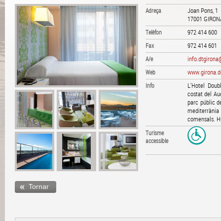
Adreça
Joan Pons, 1
17001
GIRON
Telèfon
972 414 600
Fax
972 414 601
A/e
info.dtgirona
Web
www.girona.d
Info
L'Hotel Doub
costat del Au
parc públic de
mediterrània
comensals. H
Turisme
accessible
Tornar