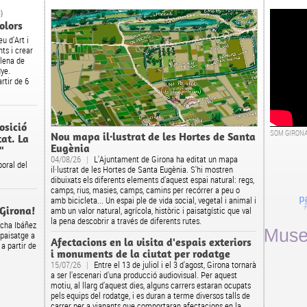
)
olors
u d'Art i
nts i crear
plena de
dye.
rtir de 6
osició
SOM GIRON
Nou mapa il·lustrat de les Hortes de Santa
tat. La
Eugènia
"
04/08/26
|
L'Ajuntament de Girona ha editat un mapa
oral del
il·lustrat de les Hortes de Santa Eugènia. S'hi mostren
dibuixats els diferents elements d'aquest espai natural: regs,
camps, rius, masies, camps, camins per recórrer a peu o
amb bicicleta... Un espai ple de vida social, vegetal i animal i
 Girona!
amb un valor natural, agrícola, històric i paisatgístic que val
la pena descobrir a través de diferents rutes.
ncha Ibáñez
 paisatge a
Afectacions en la visita d'espais exteriors
 a partir de
i monuments de la ciutat per rodatge
15/07/26
|
Entre el 13 de juliol i el 3 d'agost, Girona tornarà
a ser l'escenari d'una producció audiovisual. Per aquest
motiu, al llarg d'aquest dies, alguns carrers estaran ocupats
pels equips del rodatge, i es duran a terme diversos talls de
carrer per a vianants que comportaran afectacions en la