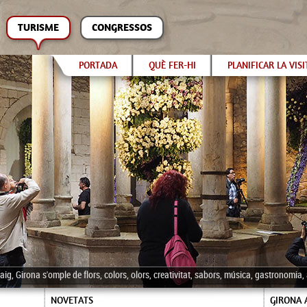
TURISME
CONGRESSOS
PORTADA
QUÈ FER-HI
PLANIFICAR LA VISI
aig, Girona s'omple de flors, colors, olors, creativitat, sabors, música, gastronomia
NOVETATS
GIRONA 