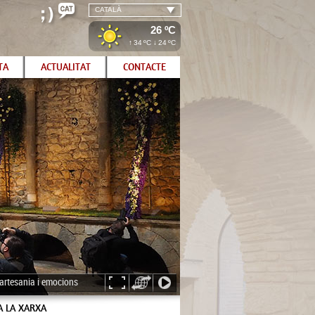
CATALÀ
26 ºC
↑
34
ºC ↓
24
ºC
TA
ACTUALITAT
CONTACTE
, artesania i emocions
A LA XARXA