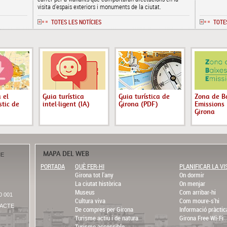
visita d'espais exteriors i monuments de la ciutat.
TOTES LES NOTÍCIES
TOTE
 el
Guia turística
Guia turística de
Zona de B
stic de
intel·ligent (IA)
Girona (PDF)
Emissions 
Girona
MAPA DEL WEB
ME
PORTADA
QUÈ FER-HI
PLANIFICAR LA VI
Girona tot l'any
On dormir
La ciutat històrica
On menjar
Museus
Com arribar-hi
0 001
Cultura viva
Com moure-s'hi
ACTE
De compres per Girona
Informació pràctic
Turisme actiu i de natura
Girona Free Wi-Fi
Turisme accessible