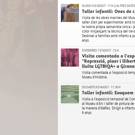
DIJOUS 6 D'AGOST - 17 H (I ALTRES DATES
Taller infantil: Ones de c
Visita de les obres marines del Muse
taller d'art per experimentar amb ti
la nostra pròpia samarreta única i 
color mitjançant la tècnica del tie-
Destinat a famílies amb infants a pa
anys.
DIVENDRES 7 D'AGOST - 12 H
Visita comentada a l'exp
"Repressió, plaer i lliber
lluita LGTBIQA+ a Girona
Visita comentada a l'exposició temp
Museu d'Història.
DISSABTE 8 D'AGOST - 11.30 H
Taller infantil: Evoquem
Visita a l'exposició temporal de Co
al Museu d'Art i taller de pintura de
la manera d'Ibáñez. Dirigit a infants
6 anys.