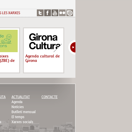
S LES XARXES
aixes
Agenda cultural de
Descobriu Girona:
Rutes de 
(ZBE) de
Girona
circuits d'orientació
autoguiad
SITA
ACTUALITAT
CONTACTE
Agenda
Notícies
Butlletí mensual
El temps
a
Xarxes socials