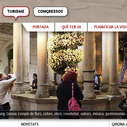
TURISME
CONGRESSOS
PORTADA
QUÈ FER-HI
PLANIFICAR LA VISI
aig, Girona s'omple de flors, colors, olors, creativitat, sabors, música, gastronomia
NOVETATS
GIRONA 