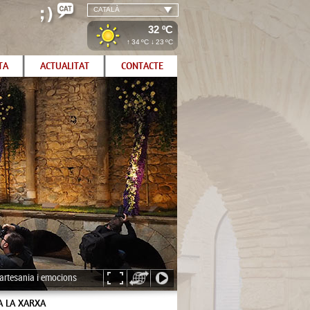
CATALÀ
32 ºC
↑
34
ºC ↓
23
ºC
TA
ACTUALITAT
CONTACTE
, artesania i emocions
A LA XARXA