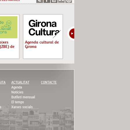
aixes
Agenda cultural de
Descobriu Girona:
Rutes de 
(ZBE) de
Girona
circuits d'orientació
autoguiad
SITA
ACTUALITAT
CONTACTE
Agenda
Notícies
Butlletí mensual
El temps
a
Xarxes socials