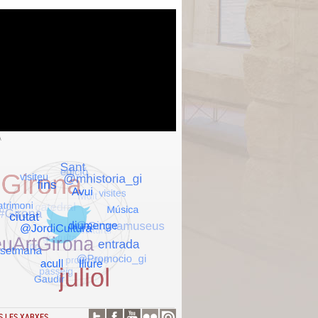
A
S LES XARXES