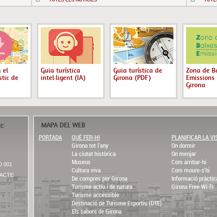
 el
Guia turística
Guia turística de
Zona de B
stic de
intel·ligent (IA)
Girona (PDF)
Emissions 
Girona
MAPA DEL WEB
ME
PORTADA
QUÈ FER-HI
PLANIFICAR LA VI
Girona tot l'any
On dormir
La ciutat històrica
On menjar
Museus
Com arribar-hi
0 001
Cultura viva
Com moure-s'hi
ACTE
De compres per Girona
Informació pràctic
Turisme actiu i de natura
Girona Free Wi-Fi
Turisme accessible
Destinació de Turisme Esportiu (DTE)
Els sabors de Girona