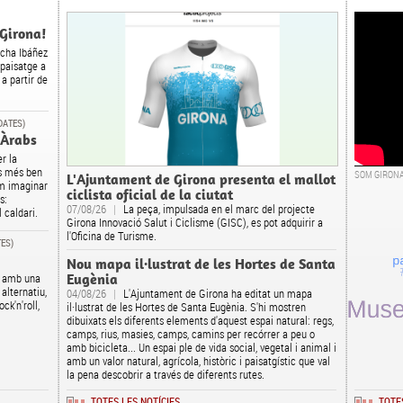
 Girona!
ncha Ibáñez
 paisatge a
 a partir de
 DATES)
 Àrabs
r la
cs més ben
SOM GIRON
L'Ajuntament de Girona presenta el mallot
em imaginar
ciclista oficial de la ciutat
s:
07/08/26
|
La peça, impulsada en el marc del projecte
el caldari.
Girona Innovació Salut i Ciclisme (GISC), es pot adquirir a
l'Oficina de Turisme.
TES)
Nou mapa il·lustrat de les Hortes de Santa
Eugènia
re amb una
alternatiu,
04/08/26
|
L'Ajuntament de Girona ha editat un mapa
ck'n'roll,
il·lustrat de les Hortes de Santa Eugènia. S'hi mostren
dibuixats els diferents elements d'aquest espai natural: regs,
camps, rius, masies, camps, camins per recórrer a peu o
amb bicicleta... Un espai ple de vida social, vegetal i animal i
amb un valor natural, agrícola, històric i paisatgístic que val
la pena descobrir a través de diferents rutes.
TOTES LES NOTÍCIES
TOTE