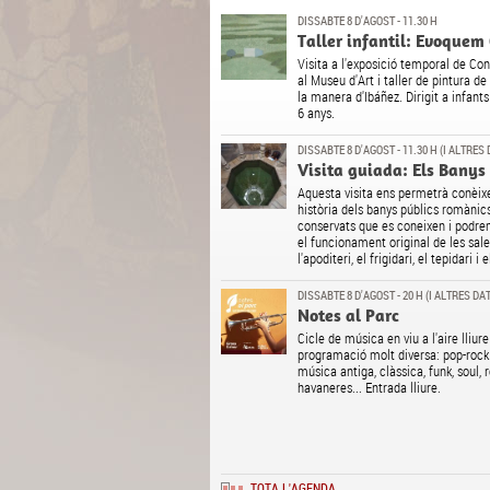
DISSABTE 8 D'AGOST - 11.30 H
Taller infantil: Evoquem
Visita a l'exposició temporal de Co
al Museu d'Art i taller de pintura de
la manera d'Ibáñez. Dirigit a infants
6 anys.
DISSABTE 8 D'AGOST - 11.30 H (I ALTRES
Visita guiada: Els Banys
Aquesta visita ens permetrà conèixe
història dels banys públics romàni
conservats que es coneixen i podr
el funcionament original de les sale
l'apoditeri, el frigidari, el tepidari i 
DISSABTE 8 D'AGOST - 20 H (I ALTRES DA
Notes al Parc
Cicle de música en viu a l'aire lliu
programació molt diversa: pop-rock 
música antiga, clàssica, funk, soul, ro
havaneres... Entrada lliure.
TOTA L'AGENDA